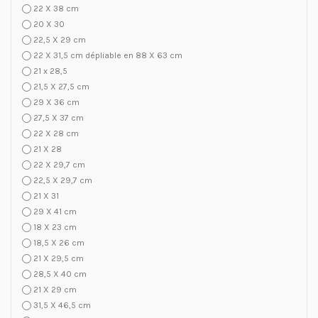
22 X 38 cm
20 X 30
22,5 X 29 cm
22 X 31,5 cm dépliable en 88 X 63 cm
21 x 28,5
21,5 X 27,5 cm
29 X 36 cm
27,5 X 37 cm
22 X 28 cm
21 X 28
22 X 29,7 cm
22,5 X 29,7 cm
21 X 31
29 X 41 cm
18 X 23 cm
18,5 X 26 cm
21 X 29,5 cm
28,5 X 40 cm
21 X 29 cm
31,5 X 46,5 cm