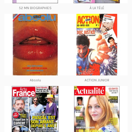
52 MN BIOGRAPHIES
À LA TÉLÉ
Absolu
ACTION JUNIOR