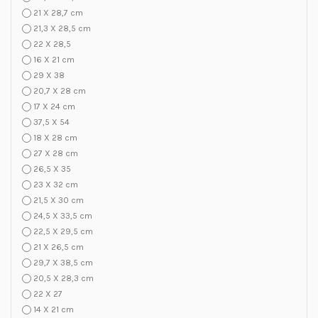
21 X 28,7 cm
21,3 X 28,5 cm
22 X 28,5
16 X 21 cm
29 X 38
20,7 X 28 cm
17 X 24 cm
37,5 X 54
18 X 28 cm
27 X 28 cm
26,5 X 35
23 X 32 cm
21,5 X 30 cm
24,5 X 33,5 cm
22,5 X 29,5 cm
21 X 26,5 cm
29,7 X 38,5 cm
20,5 X 28,3 cm
22 X 27
14 X 21 cm