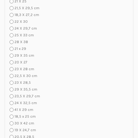
21 X 25
21,5 X 29,5 cm
18,3 X 27,2 cm
22 X 30
24 X 29,7 cm
25 X 33 cm
28 X 38
21 x 29
29 X 35 cm
20 X 27
23 X 28 cm
22,5 X 30 cm
23 X 28,5
29 X 35,5 cm
23,5 X 29,7 cm
24 X 32,5 cm
41 X 29 cm
18,5 x 25 cm
30 X 42 cm
19 X 24,7 cm
20,5 X 28,5