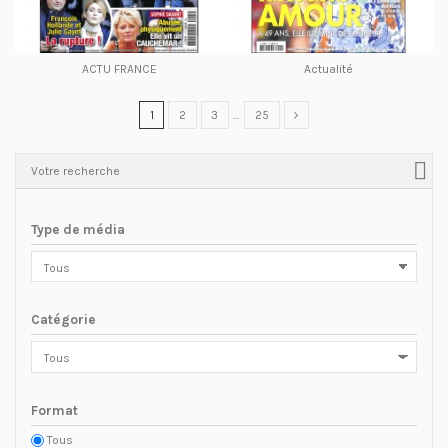
ACTU FRANCE
Actualité
1
2
3
…
25
Votre recherche
Type de média
Catégorie
Format
Tous