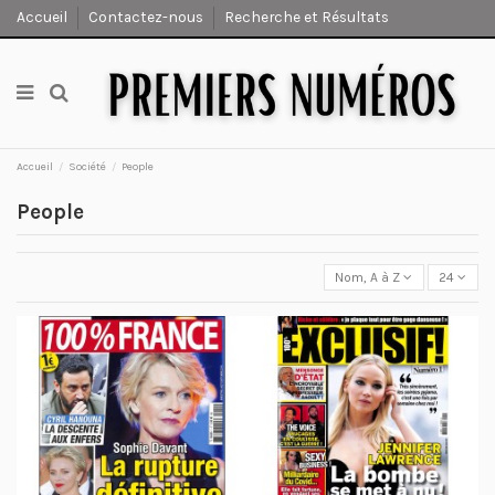
Accueil
Contactez-nous
Recherche et Résultats
Accueil
Société
People
People
Nom, A à Z
24