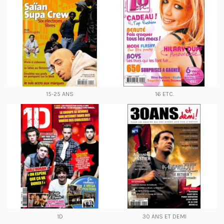
15-25 ANS
16 ETC.
1D
30 ANS ET DEMI