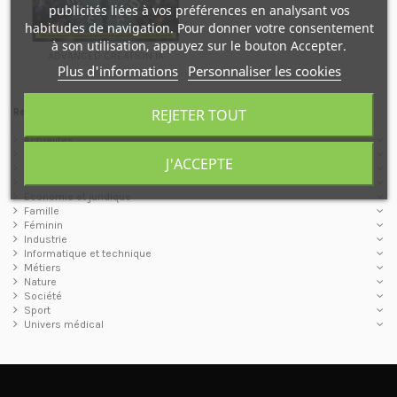
publicités liées à vos préférences en analysant vos
habitudes de navigation. Pour donner votre consentement
à son utilisation, appuyez sur le bouton Accepter.
ADVANCED CREATION IA
Plus d'informations
Personnaliser les cookies
REJETER TOUT
Recherche et résultats
Actualités
Art de vivre
J'ACCEPTE
Art et culture
Connaissances
Economie et juridique
Famille
Féminin
Industrie
Informatique et technique
Métiers
Nature
Société
Sport
Univers médical