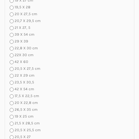
19 X 27 cm
19,5 X 28
20 X 27,5 cm
20,7 X 29,5 cm
21 X 27, 5
39 X 54 cm
29 X 39
22,8 X 30 cm
22X 30 cm
42 X 60
20,5 X 27,5 cm
22 X 29 cm
23,5 X 30,5
42 X 54 cm
17,5 X 22,5 cm
20 X 22,8 cm
26,5 X 35 cm
19 X 25 cm
21,5 X 28,5 cm
20,5 X 25,5 cm
20,5 X 27