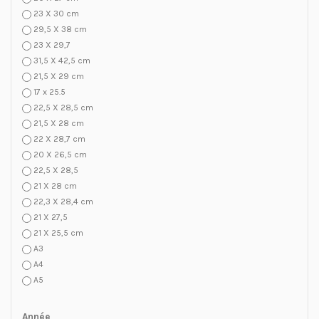
23 X 30 cm
29,5 X 38 cm
23 X 29,7
31,5 X 42,5 cm
21,5 X 29 cm
17 x 25.5
22,5 X 28,5 cm
21,5 X 28 cm
22 X 28,7 cm
20 X 26,5 cm
22,5 X 28,5
21 X 28 cm
22,3 X 28,4 cm
21 X 27,5
21 X 25,5 cm
A3
A4
A5
Année