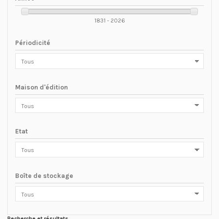
1831 - 2026
Périodicité
Maison d'édition
Etat
Boîte de stockage
Recherche et résultats