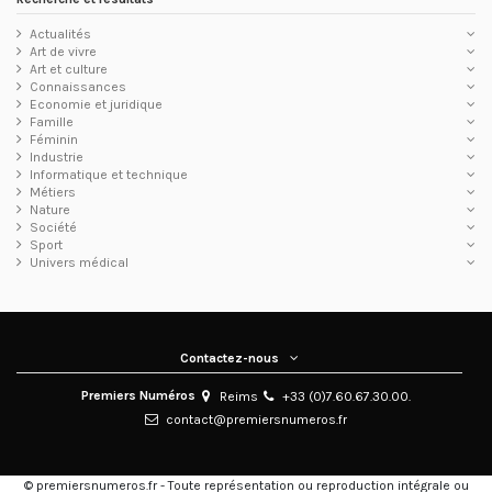
Actualités
Art de vivre
Art et culture
Connaissances
Economie et juridique
Famille
Féminin
Industrie
Informatique et technique
Métiers
Nature
Société
Sport
Univers médical
Contactez-nous
Premiers Numéros
Reims
+33 (0)7.60.67.30.00.
contact@premiersnumeros.fr
© premiersnumeros.fr - Toute représentation ou reproduction intégrale ou