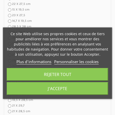
22 X 27,5 cm
15 X 19,5 cm
23 X 27,5
14,7 X 19,5 cm
28,5 X 38 cm
21 X 28,8 cm
Ce site Web utilise ses propres cookies et ceux de tiers
19,5 X 25 cm
pour améliorer nos services et vous montrer des
publicités liées à vos préférences en analysant vos
15 X 21
habitudes de navigation. Pour donner votre consentement
22 X 30 cm
à son utilisation, appuyez sur le bouton Accepter.
20,5 X 26,5 cm
26 X 36
Plus d'informations
Personnaliser les cookies
30X43cm
19,5 X 26,5 cm
REJETER TOUT
22 X 29,5 cm
31,5 X 41 cm
J'ACCEPTE
21 X 27
20,5 X 26 cm
19,5 X 28,5 cm
21 X 29,7
21 X 28,5 cm