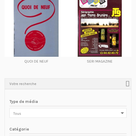
QUOI DE NEUF
SERI MAGAZINE
Votre recherche
Type de média
Catégorie