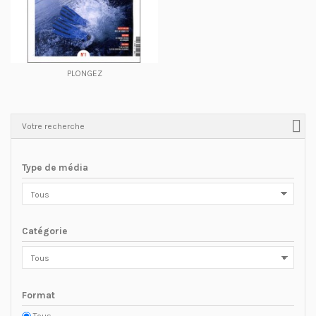
PLONGEZ
Votre recherche
Type de média
Catégorie
Format
Tous