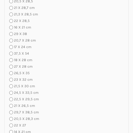
20,5 X 28,5
21 X 28,7 cm
21,3 X 28,5 cm
22 X 28,5
16 X 21 cm
29 X 38
20,7 X 28 cm
17 X 24 cm
37,5 X 54
18 X 28 cm
27 X 28 cm
26,5 X 35
23 X 32 cm
21,5 X 30 cm
24,5 X 33,5 cm
22,5 X 29,5 cm
21 X 26,5 cm
29,7 X 38,5 cm
20,5 X 28,3 cm
22 X 27
14 X 21 cm