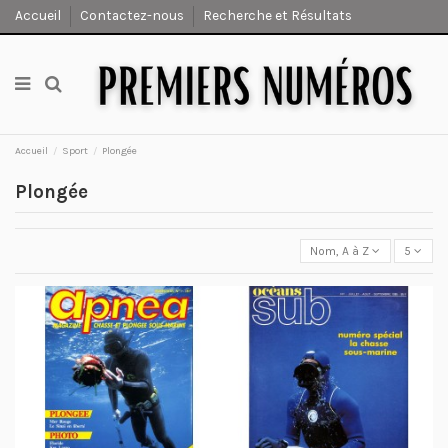
Accueil
Contactez-nous
Recherche et Résultats
Accueil
Sport
Plongée
Plongée
Nom, A à Z
5