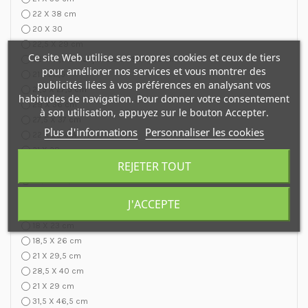
22 X 38 cm
20 X 30
22,5 X 29 cm
Ce site Web utilise ses propres cookies et ceux de tiers
22 X 31,5 cm dépliable en 88 X 63 cm
pour améliorer nos services et vous montrer des
21 x 28,5
publicités liées à vos préférences en analysant vos
21,5 X 27,5 cm
habitudes de navigation. Pour donner votre consentement
29 X 36 cm
à son utilisation, appuyez sur le bouton Accepter.
27,5 X 37 cm
Plus d'informations
Personnaliser les cookies
22 X 28 cm
21 X 28
REJETER TOUT
22 X 29,7 cm
22,5 X 29,7 cm
21 X 31
J'ACCEPTE
29 X 41 cm
18 X 23 cm
18,5 X 26 cm
21 X 29,5 cm
28,5 X 40 cm
21 X 29 cm
31,5 X 46,5 cm