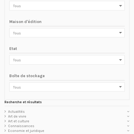
Maison d'édition
Etat
Boîte de stockage
Recherche et résultats
Actualités
Art de vivre
Art et culture
Connaissances
Economie et juridique