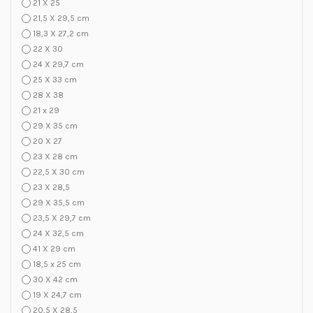
21 X 25
21,5 X 29,5 cm
18,3 X 27,2 cm
22 X 30
24 X 29,7 cm
25 X 33 cm
28 X 38
21 x 29
29 X 35 cm
20 X 27
23 X 28 cm
22,5 X 30 cm
23 X 28,5
29 X 35,5 cm
23,5 X 29,7 cm
24 X 32,5 cm
41 X 29 cm
18,5 x 25 cm
30 X 42 cm
19 X 24,7 cm
20,5 X 28,5