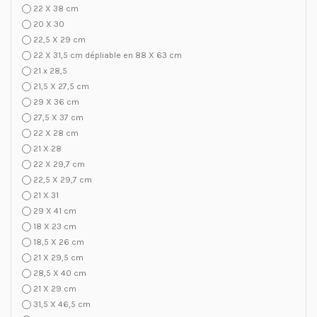
22 X 38 cm
20 X 30
22,5 X 29 cm
22 X 31,5 cm dépliable en 88 X 63 cm
21 x 28,5
21,5 X 27,5 cm
29 X 36 cm
27,5 X 37 cm
22 X 28 cm
21 X 28
22 X 29,7 cm
22,5 X 29,7 cm
21 X 31
29 X 41 cm
18 X 23 cm
18,5 X 26 cm
21 X 29,5 cm
28,5 X 40 cm
21 X 29 cm
31,5 X 46,5 cm