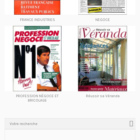
FRANCE INDUSTRIES
NEGOCE
PROFESSION NÉGOCE ET
Réussir sa Véranda
BRICOLAGE
Votre recherche