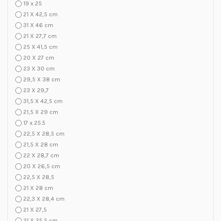
19 x 25
21 X 42,5 cm
31 X 46 cm
21 X 27,7 cm
25 X 41,5 cm
20 X 27 cm
23 X 30 cm
29,5 X 38 cm
23 X 29,7
31,5 X 42,5 cm
21,5 X 29 cm
17 x 25.5
22,5 X 28,5 cm
21,5 X 28 cm
22 X 28,7 cm
20 X 26,5 cm
22,5 X 28,5
21 X 28 cm
22,3 X 28,4 cm
21 X 27,5
21 X 25,5 cm