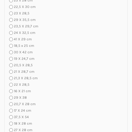
23 X 28 cm
22,5 X 30 cm
23 X 28,5
29 X 35,5 cm
23,5 X 29,7 cm
24 X 32,5 cm
41 X 29 cm
18,5 x 25 cm
30 X 42 cm
19 X 24,7 cm
20,5 X 28,5
21 X 28,7 cm
21,3 X 28,5 cm
22 X 28,5
16 X 21 cm
29 X 38
20,7 X 28 cm
17 X 24 cm
37,5 X 54
18 X 28 cm
27 X 28 cm