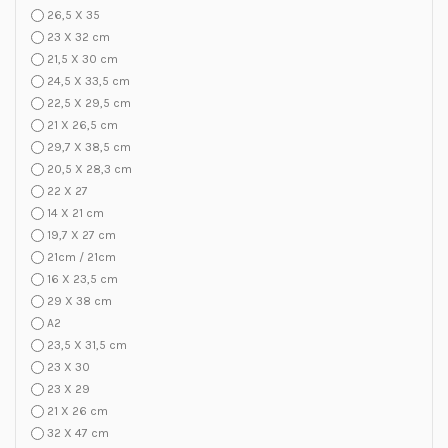
26,5 X 35
23 X 32 cm
21,5 X 30 cm
24,5 X 33,5 cm
22,5 X 29,5 cm
21 X 26,5 cm
29,7 X 38,5 cm
20,5 X 28,3 cm
22 X 27
14 X 21 cm
19,7 X 27 cm
21cm / 21cm
16 X 23,5 cm
29 X 38 cm
A2
23,5 X 31,5 cm
23 X 30
23 X 29
21 X 26 cm
32 X 47 cm