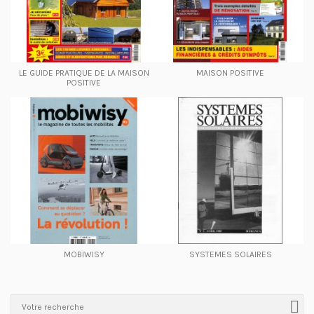
LE GUIDE PRATIQUE DE LA MAISON
MAISON POSITIVE
POSITIVE
MOBIWISY
SYSTEMES SOLAIRES
Votre recherche