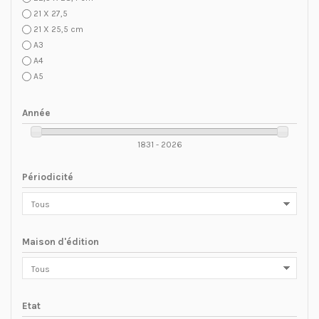
21 X 27,5
21 X 25,5 cm
A3
A4
A5
Année
1831 - 2026
Périodicité
Maison d'édition
Etat