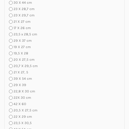
30 X 44 cm
23 X 28,7 cm
23 X 29,7 cm
21 X 27 cm
17 X 26 cm
23,5 x 28,5 cm
29 X 37 cm
19 X 27 cm
19,5 X 28
20 X 27,5 cm
20,7 X 29,5 cm
21 X 27, 5
39 X 54 cm
29 X 39
22,8 X 30 cm
22X 30 cm
42 X 60
20,5 X 27,5 cm
22 X 29 cm
23,5 X 30,5