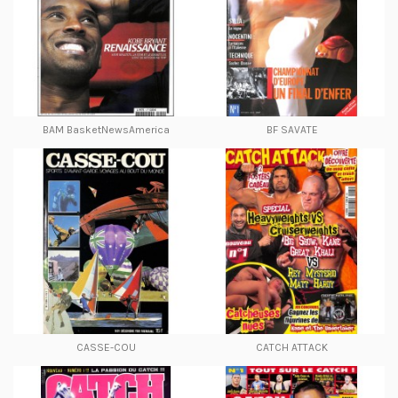
BAM BasketNewsAmerica
BF SAVATE
CASSE-COU
CATCH ATTACK