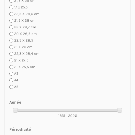
21,5 X 29 cm
17 x 25.5
22,5 X 28,5 cm
21,5 X 28 cm
22 X 28,7 cm
20 X 26,5 cm
22,5 X 28,5
21 X 28 cm
22,3 X 28,4 cm
21 X 27,5
21 X 25,5 cm
A3
A4
A5
Année
1831 - 2026
Périodicité