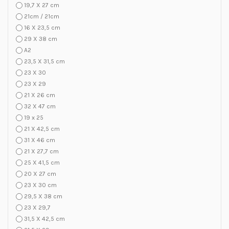
19,7 X 27 cm
21cm / 21cm
16 X 23,5 cm
29 X 38 cm
A2
23,5 X 31,5 cm
23 X 30
23 X 29
21 X 26 cm
32 X 47 cm
19 x 25
21 X 42,5 cm
31 X 46 cm
21 X 27,7 cm
25 X 41,5 cm
20 X 27 cm
23 X 30 cm
29,5 X 38 cm
23 X 29,7
31,5 X 42,5 cm