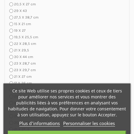
20,5 X 27 cm
29 X 43
27,5 X 38,7 cm
15 X 21 cm
19 X 27
19,5 X 25,5 cm
22 X 28,5 cm
21 X 29,5
30 X 44 cm
23 X 28,7 cm
23 X 29,7 cm
21 X 27 cm
17 X 26 cm
23,5 x 28,5 cm
Ce site Web utilise ses propres cookies et ceux de tiers
pour améliorer nos services et vous montrer des
29 X 37 cm
publicités liées à vos préférences en analysant vos
19 X 27 cm
habitudes de navigation. Pour donner votre consentement
19,5 X 28
à son utilisation, appuyez sur le bouton Accepter.
20 X 27,5 cm
Plus d'informations
Personnaliser les cookies
20,7 X 29,5 cm
21 X 27, 5