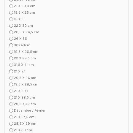
21 X 28,8 cm
19,5 X 25 cm
15 X 21
22 X 30 cm
20,5 X 26,5 cm
26 X 36
30X43cm
19,5 X 26,5 cm
22 X 29,5 cm
31,5 X 41 cm
21 X 27
20,5 X 26 cm
19,5 X 28,5 cm
21 X 29,7
21 X 28,5 cm
29,5 X 42 cm
Décembre / Février
21 X 27,5 cm
28,5 X 39 cm
21 X 30 cm