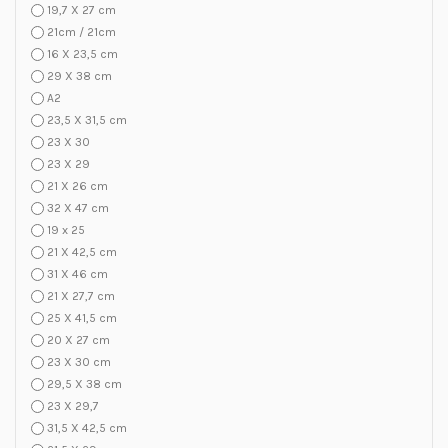
19,7 X 27 cm
21cm / 21cm
16 X 23,5 cm
29 X 38 cm
A2
23,5 X 31,5 cm
23 X 30
23 X 29
21 X 26 cm
32 X 47 cm
19 x 25
21 X 42,5 cm
31 X 46 cm
21 X 27,7 cm
25 X 41,5 cm
20 X 27 cm
23 X 30 cm
29,5 X 38 cm
23 X 29,7
31,5 X 42,5 cm