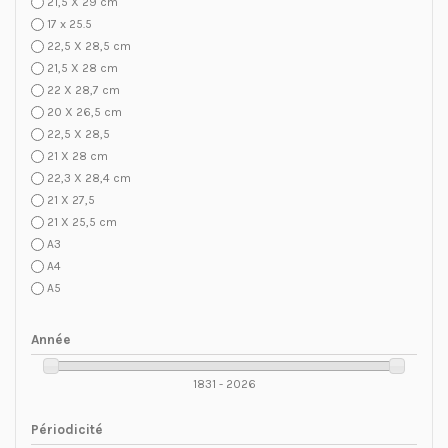
21,5 X 29 cm
17 x 25.5
22,5 X 28,5 cm
21,5 X 28 cm
22 X 28,7 cm
20 X 26,5 cm
22,5 X 28,5
21 X 28 cm
22,3 X 28,4 cm
21 X 27,5
21 X 25,5 cm
A3
A4
A5
Année
1831 - 2026
Périodicité