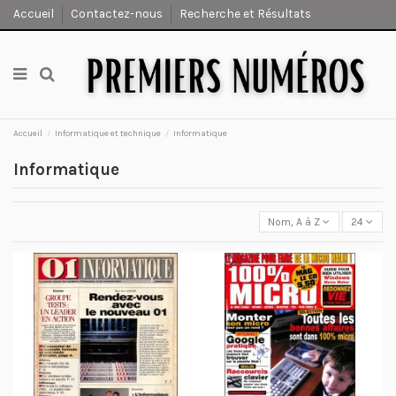
Accueil
Contactez-nous
Recherche et Résultats
Accueil
Informatique et technique
Informatique
Informatique
Nom, A à Z
24