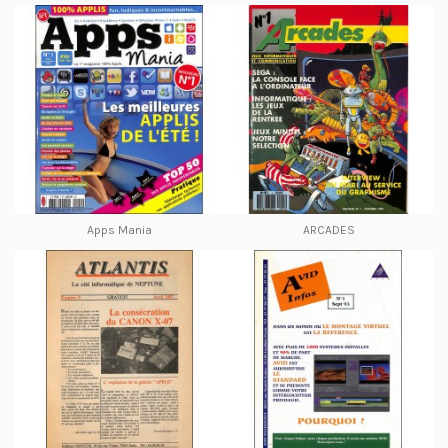
Apps Mania
ARCADES