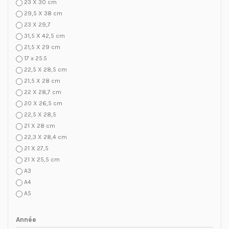
23 X 30 cm
29,5 X 38 cm
23 X 29,7
31,5 X 42,5 cm
21,5 X 29 cm
17 x 25.5
22,5 X 28,5 cm
21,5 X 28 cm
22 X 28,7 cm
20 X 26,5 cm
22,5 X 28,5
21 X 28 cm
22,3 X 28,4 cm
21 X 27,5
21 X 25,5 cm
A3
A4
A5
Année