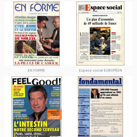
EN FORME
Espace social EUROPÉEN