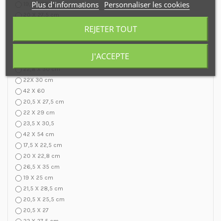
Plus d'informations
Personnaliser les cookies
19,5 X 28
20 X 27,5 cm
20,7 X 29,5 cm
REJETER TOUT
21 X 27, 5
39 X 54 cm
J'ACCEPTE
29 X 39
22,8 X 30 cm
22X 30 cm
42 X 60
20,5 X 27,5 cm
22 X 29 cm
23,5 X 30,5
42 X 54 cm
17,5 X 22,5 cm
20 X 22,8 cm
26,5 X 35 cm
19 X 25 cm
21,5 X 28,5 cm
20,5 X 25,5 cm
20,5 X 27