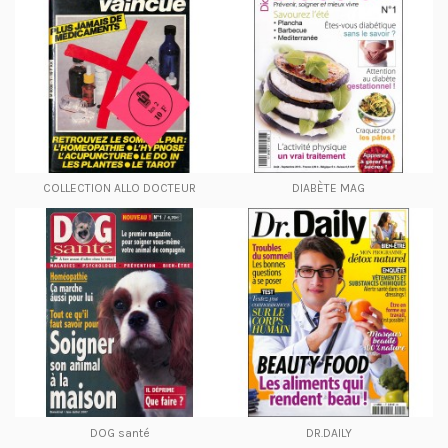
COLLECTION ALLO DOCTEUR
DIABÈTE MAG
DOG santé
DR.DAILY