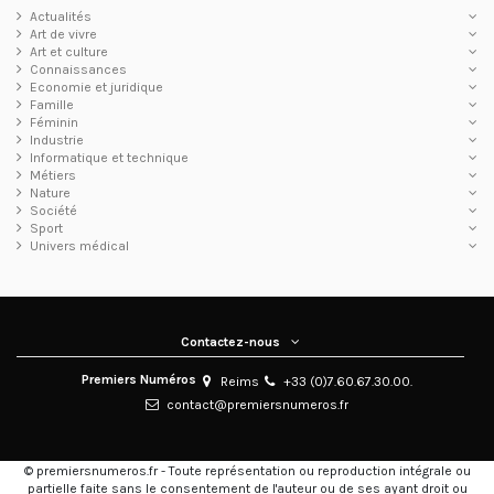
Actualités
Art de vivre
Art et culture
Connaissances
Economie et juridique
Famille
Féminin
Industrie
Informatique et technique
Métiers
Nature
Société
Sport
Univers médical
Contactez-nous
Premiers Numéros
Reims
+33 (0)7.60.67.30.00.
contact@premiersnumeros.fr
© premiersnumeros.fr - Toute représentation ou reproduction intégrale ou
partielle faite sans le consentement de l'auteur ou de ses ayant droit ou