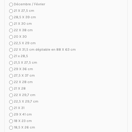
Décembre / Février
21 X 27,5 cm
28,5 X 39 cm
21 X 30 cm
22 X 38 cm
20 X 30
22,5 X 29 cm
22 X 31,5 cm dépliable en 88 X 63 cm
21 x 28,5
21,5 X 27,5 cm
29 X 36 cm
27,5 X 37 cm
22 X 28 cm
21 X 28
22 X 29,7 cm
22,5 X 29,7 cm
21 X 31
29 X 41 cm
18 X 23 cm
18,5 X 26 cm