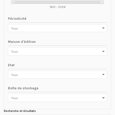
1831 - 2026
Périodicité
Maison d'édition
Etat
Boîte de stockage
Recherche et résultats