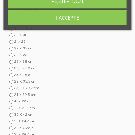
REJETER TOUT
21,5 X 29,5 cm
18,3 X 27,2 cm
22 X 30
J'ACCEPTE
24 X 29,7 cm
25 X 33 cm
28 X 38
21 x 29
29 X 35 cm
20 X 27
23 X 28 cm
22,5 X 30 cm
23 X 28,5
29 X 35,5 cm
23,5 X 29,7 cm
24 X 32,5 cm
41 X 29 cm
18,5 x 25 cm
30 X 42 cm
19 X 24,7 cm
20,5 X 28,5
21 X 28,7 cm