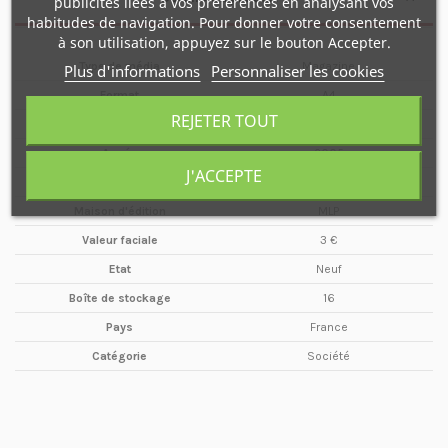
publicités liées à vos préférences en analysant vos
habitudes de navigation. Pour donner votre consentement
à son utilisation, appuyez sur le bouton Accepter.
Type de média
Magazine
Plus d'informations
Personnaliser les cookies
Format
A4
REJETER TOUT
Date
Mars / Avril
Année
2005
J'ACCEPTE
Périodicité
Bimestriel
Maison d'édition
MLP
Valeur faciale
3 €
Etat
Neuf
Boîte de stockage
16
Pays
France
Catégorie
Société