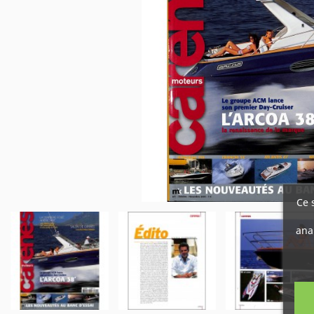
Ce 
ana