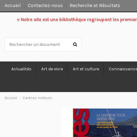
Accueil
Contactez-nous
Recherche et Résultats
« Notre site est une bibliothèque regroupant les premi
Actualités
Art de vivre
Art et culture
Connaissanc
Accueil
Carènes moteurs