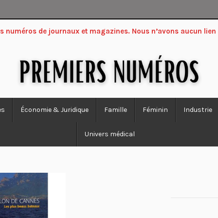
ers numéros de journaux et magazines. Nous n’avons aucun lien
es
Économie & Juridique
Famille
Féminin
Industrie
Univers médical