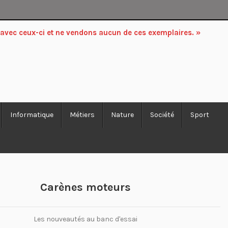
 avec ceux-ci et ne vendons aucun de ces exemplaires. »
Informatique
Métiers
Nature
Société
Sport
Carènes moteurs
Les nouveautés au banc d'essai