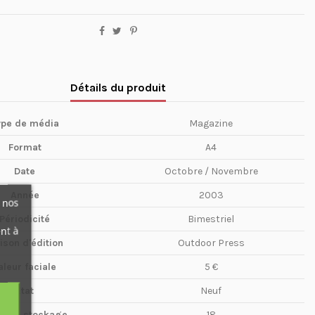
Détails du produit
ype de média
Magazine
Format
A4
Date
Octobre / Novembre
Année
2003
 nos
Périodicité
Bimestriel
nt à
ison d'édition
Outdoor Press
aleur faciale
5 €
Etat
Neuf
te de stockage
18