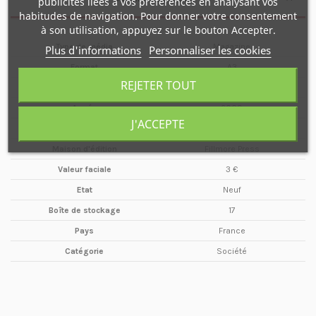
publicités liées à vos préférences en analysant vos
habitudes de navigation. Pour donner votre consentement
à son utilisation, appuyez sur le bouton Accepter.
Type de média
Magazine
Plus d'informations
Personnaliser les cookies
Format
A3
REJETER TOUT
Date
Février / Mars
Année
2009
J'ACCEPTE
Périodicité
Bimestriel
Maison d'édition
Fillmore Press
Valeur faciale
3 €
Etat
Neuf
Boîte de stockage
17
Pays
France
Catégorie
Société