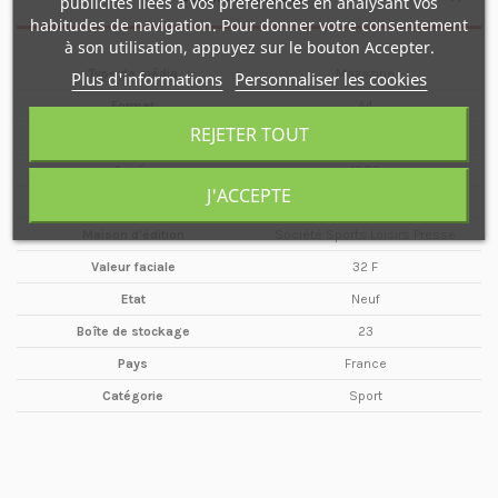
publicités liées à vos préférences en analysant vos
habitudes de navigation. Pour donner votre consentement
à son utilisation, appuyez sur le bouton Accepter.
Type de média
Magazine
Plus d'informations
Personnaliser les cookies
Format
A4
REJETER TOUT
Date
Janvier / Février
Année
1989
J'ACCEPTE
Périodicité
Bimestriel
Maison d'édition
Société Sports Loisirs Presse
Valeur faciale
32 F
Etat
Neuf
Boîte de stockage
23
Pays
France
Catégorie
Sport