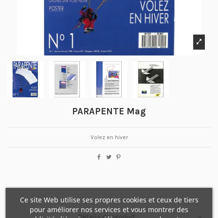
PARAPENTE Mag
Volez en hiver
Ce site Web utilise ses propres cookies et ceux de tiers
pour améliorer nos services et vous montrer des
Détails du produit