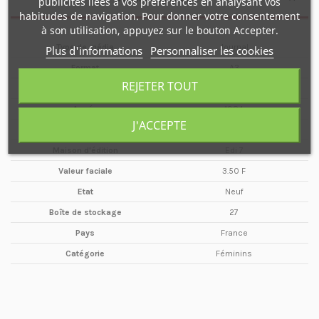
publicités liées à vos préférences en analysant vos
habitudes de navigation. Pour donner votre consentement
à son utilisation, appuyez sur le bouton Accepter.
Type de média
Journal
Plus d'informations
Personnaliser les cookies
Format
A3
REJETER TOUT
Date
18 Juin
Année
1984
J'ACCEPTE
Périodicité
Hebdomadaire
Maison d'édition
Edi 7
Valeur faciale
3.50 F
Etat
Neuf
Boîte de stockage
27
Pays
France
Catégorie
Féminins