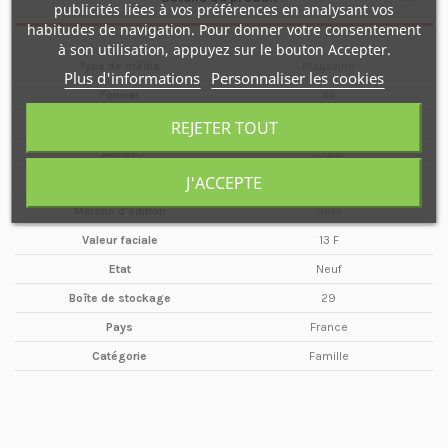
publicités liées à vos préférences en analysant vos
habitudes de navigation. Pour donner votre consentement
à son utilisation, appuyez sur le bouton Accepter.
Type de média
Magazine
Plus d'informations
Personnaliser les cookies
Format
A4
REJETER TOUT
Date
Janvier
Année
1988
J'ACCEPTE
Périodicité
Mensuel
Maison d'édition
Sper
Valeur faciale
13 F
Etat
Neuf
Boîte de stockage
29
Pays
France
Catégorie
Famille