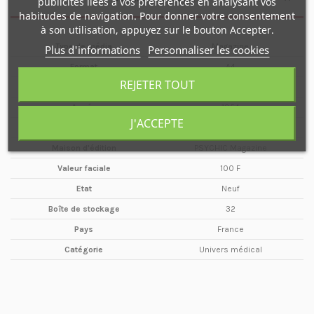
publicités liées à vos préférences en analysant vos
habitudes de navigation. Pour donner votre consentement
à son utilisation, appuyez sur le bouton Accepter.
Type de média
Magazine
Plus d'informations
Personnaliser les cookies
Format
A4
REJETER TOUT
Date
Juillet
Année
1954
J'ACCEPTE
Périodicité
Mensuel
Maison d'édition
PSYCHIC Magazine
Valeur faciale
100 F
Etat
Neuf
Boîte de stockage
32
Pays
France
Catégorie
Univers médical