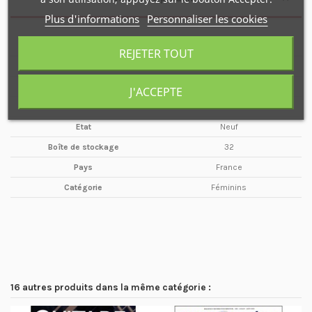
Plus d'informations
Personnaliser les cookies
Type de média
Magazine
REJETER TOUT
Format
A4
Périodicité
Hors-serie
J'ACCEPTE
Maison d'édition
PATCHOULI
Etat
Neuf
Boîte de stockage
32
Pays
France
Catégorie
Féminins
16 autres produits dans la même catégorie :