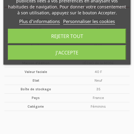
publicités liées à vos préférences en analysant vos
habitudes de navigation. Pour donner votre consentement
à son utilisation, appuyez sur le bouton Accepter.
Type de média
Magazine
Plus d'informations
Personnaliser les cookies
Format
A4
REJETER TOUT
Date
5 Janvier
Année
1958
J'ACCEPTE
Périodicité
Mensuel
Maison d'édition
L'ÉCHO de la MODE
Valeur faciale
40 F
Etat
Neuf
Boîte de stockage
35
Pays
France
Catégorie
Féminins