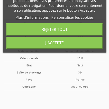
publicités liées à vos préférences en analysant vos
habitudes de navigation. Pour donner votre consentement
à son utilisation, appuyez sur le bouton Accepter.
Type de média
Journal
Plus d'informations
Personnaliser les cookies
Format
A3
REJETER TOUT
Date
Juin / Juillet
Année
1989
J'ACCEPTE
Périodicité
Trimestriel
Maison d'édition
Le journal des Artistes
Valeur faciale
25 F
Etat
Neuf
Boîte de stockage
39
Pays
France
Catégorie
Art et culture