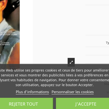
T
site Web utilise ses propres cookies et ceux de tiers pour améliorer
services et vous montrer des publicités liées à vos préférences en
lysant vos habitudes de navigation. Pour donner votre consenteme
Ma
son utilisation, appuyez sur le bouton Accepter.
Plus d'informations
Personnaliser les cookies
V
REJETER TOUT
J'ACCEPTE
Boî