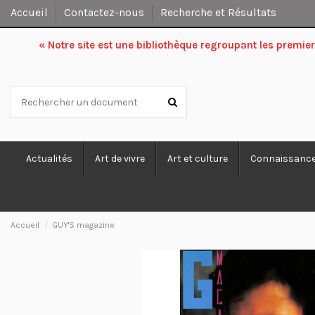
Accueil
Contactez-nous
Recherche et Résultats
« Notre site est une bibliothèque regroupant les premi
Actualités
Art de vivre
Art et culture
Connaissanc
Accueil
GUY'S magazine