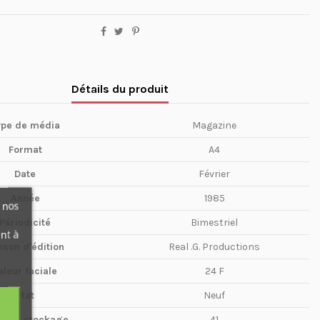
Détails du produit
ype de média
Magazine
Format
A4
Date
Février
Année
1985
 nos
Périodicité
Bimestriel
nt à
ison d'édition
Real .G. Productions
aleur faciale
24 F
Etat
Neuf
te de stockage
41