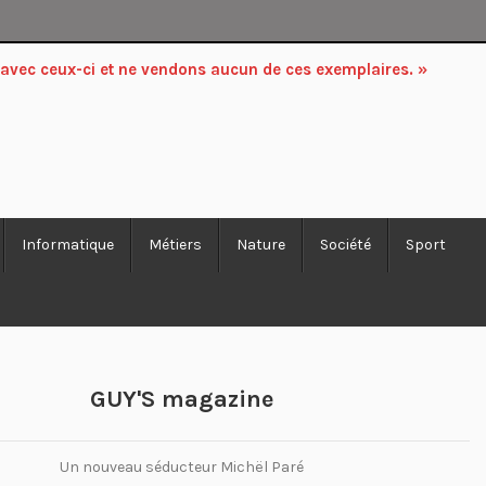
 avec ceux-ci et ne vendons aucun de ces exemplaires. »
Informatique
Métiers
Nature
Société
Sport
GUY'S magazine
Un nouveau séducteur Michël Paré