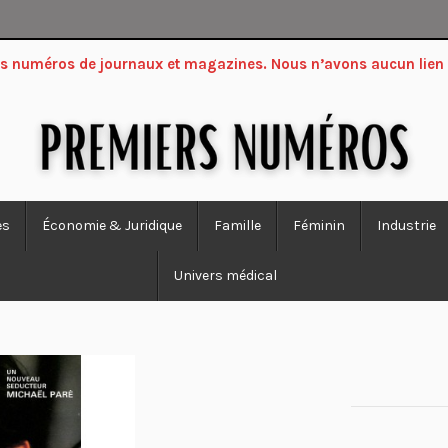
ers numéros de journaux et magazines. Nous n’avons aucun lien
es
Économie & Juridique
Famille
Féminin
Industrie
Univers médical