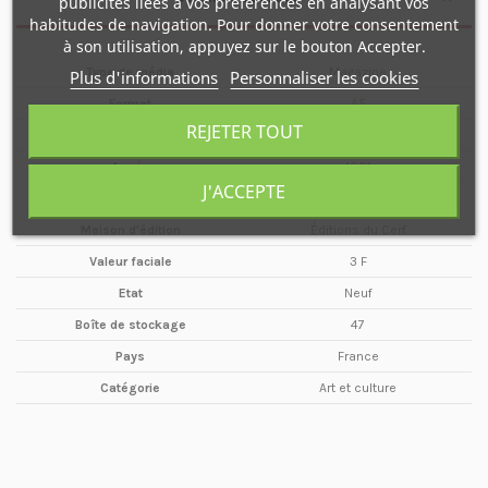
publicités liées à vos préférences en analysant vos
habitudes de navigation. Pour donner votre consentement
à son utilisation, appuyez sur le bouton Accepter.
Type de média
Magazine
Plus d'informations
Personnaliser les cookies
Format
A5
REJETER TOUT
Date
Octobre
Année
1961
J'ACCEPTE
Périodicité
Mensuel
Maison d'édition
Éditions du Cerf
Valeur faciale
3 F
Etat
Neuf
Boîte de stockage
47
Pays
France
Catégorie
Art et culture