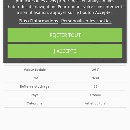
publicités liées à vos préférences en analysant vos
habitudes de navigation. Pour donner votre consentement
à son utilisation, appuyez sur le bouton Accepter.
Type de média
Magazine
Plus d'informations
Personnaliser les cookies
Format
A4
REJETER TOUT
Date
Janvier
Année
1987
J'ACCEPTE
Périodicité
Trimestriel
Maison d'édition
Association Culturelle Art-Sud
Valeur faciale
26 F
Etat
Neuf
Boîte de stockage
55
Pays
France
Catégorie
Art et culture