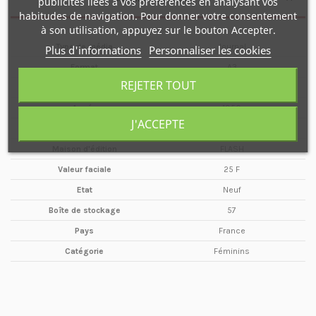
publicités liées à vos préférences en analysant vos
habitudes de navigation. Pour donner votre consentement
à son utilisation, appuyez sur le bouton Accepter.
Type de média
Journal
Plus d'informations
Personnaliser les cookies
Format
A3
REJETER TOUT
Date
27 Janvier
Année
1950
J'ACCEPTE
Périodicité
Hebdomadaire
Maison d'édition
FLASH
Valeur faciale
25 F
Etat
Neuf
Boîte de stockage
57
Pays
France
Catégorie
Féminins