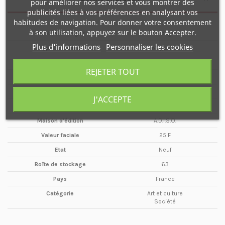
pour améliorer nos services et vous montrer des
publicités liées à vos préférences en analysant vos
habitudes de navigation. Pour donner votre consentement
à son utilisation, appuyez sur le bouton Accepter.
Nombre de pages
68 pages
Plus d'informations
Personnaliser les cookies
Type de média
Magazine
Format
A4
REJETER TOUT
Date
Juin
Année
1996
J'ACCEPTE
Périodicité
Trimestriel
Maison d'édition
A.D.I.S.O.
Valeur faciale
25 F
Etat
Neuf
Boîte de stockage
63
Pays
France
Catégorie
Art et culture
Société