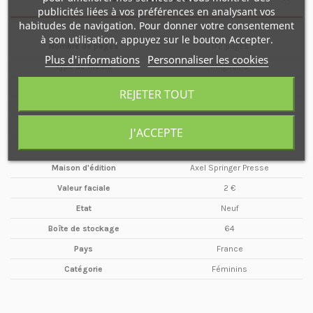
publicités liées à vos préférences en analysant vos
habitudes de navigation. Pour donner votre consentement
à son utilisation, appuyez sur le bouton Accepter.
Nombre de pages
172 pages
Plus d'informations
Personnaliser les cookies
Type de média
Magazine
Format
A5
REJETER TOUT
Date
Juin
Année
2002
J'ACCEPTE
Périodicité
Mensuel
Maison d'édition
Axel Springer Presse
Valeur faciale
2 €
Etat
Neuf
Boîte de stockage
64
Pays
France
Catégorie
Féminins