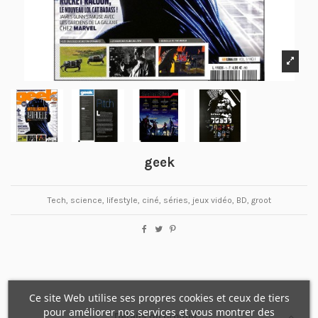
geek
Tech, science, lifestyle, ciné, séries, jeux vidéo, BD, groot
Ce site Web utilise ses propres cookies et ceux de tiers
pour améliorer nos services et vous montrer des
Détails du produit