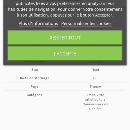
publicités liées à vos préférences en analysant vos
habitudes de navigation. Pour donner votre consentement
à son utilisation, appuyez sur le bouton Accepter.
Nombre de pages
100 pages
Plus d'informations
Personnaliser les cookies
Type de média
Magazine
Format
A4
REJETER TOUT
Année
2014
J'ACCEPTE
Maison d'édition
2B2M
Valeur faciale
4.95 €
Etat
Neuf
Boîte de stockage
63
Pays
France
Catégorie
Art de vivre
Art et culture
Connaissances
Société