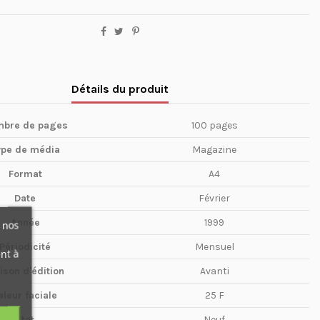
Détails du produit
bre de pages
100 pages
ype de média
Magazine
Format
A4
Date
Février
Année
1999
 nos
Périodicité
Mensuel
nt à
ison d'édition
Avanti
aleur faciale
25 F
Etat
Neuf