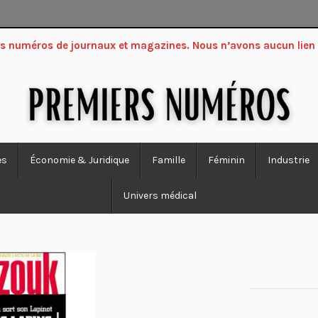
ers numéros de journaux et magazines. Nous n’avons aucun lien
es
Économie & Juridique
Famille
Féminin
Industrie
Univers médical