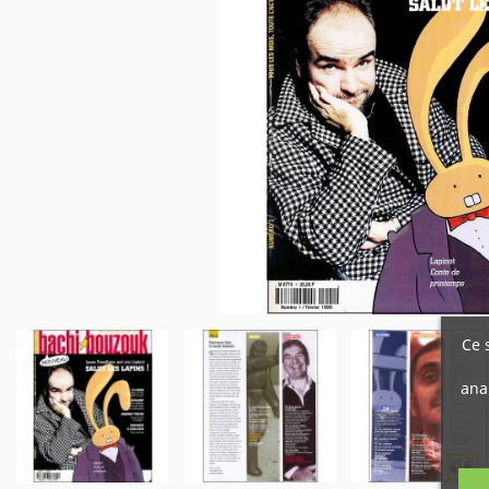
Ce 
ana