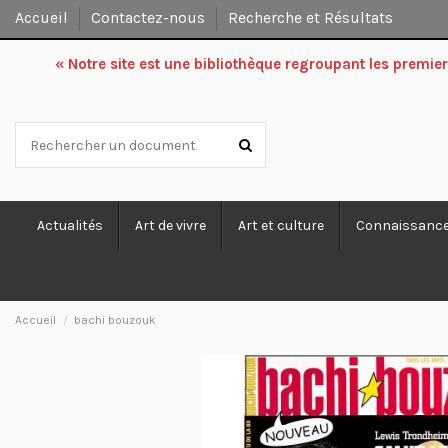
Accueil
Contactez-nous
Recherche et Résultats
« Notre site est une bibliothèque regroupant les premi
Actualités
Art de vivre
Art et culture
Connaissanc
Accueil
bachi bouzouk