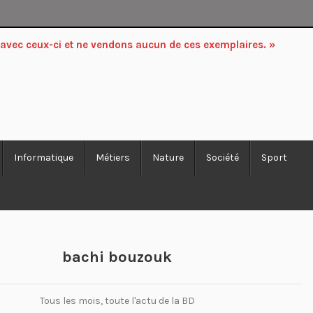
 avec ceux-ci et ne vendons aucun de ces exemplaires. »
Informatique
Métiers
Nature
Société
Sport
bachi bouzouk
Tous les mois, toute l'actu de la BD