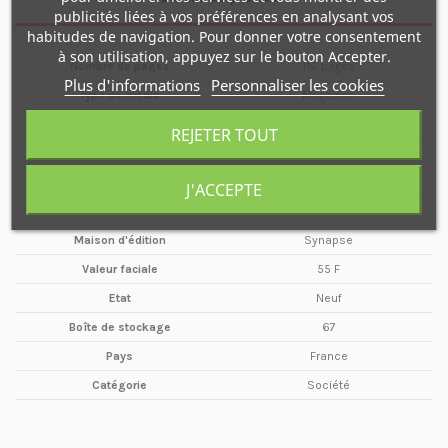
publicités liées à vos préférences en analysant vos
habitudes de navigation. Pour donner votre consentement
à son utilisation, appuyez sur le bouton Accepter.
Nombre de pages
116 pages
Plus d'informations
Personnaliser les cookies
Type de média
Magazine
Format
A4
REJETER TOUT
Date
Hiver
Année
1993
J'ACCEPTE
Périodicité
Trimestriel
Maison d'édition
Synapse
Valeur faciale
55 F
Etat
Neuf
Boîte de stockage
67
Pays
France
Catégorie
Société