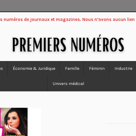
ers numéros de journaux et magazines. Nous n’avons aucun lien
es
Économie & Juridique
Famille
Féminin
Industrie
Univers médical