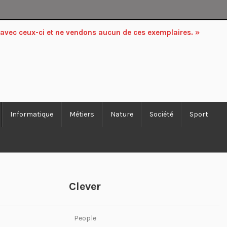
 avec ceux-ci et ne vendons aucun de ces exemplaires. »
Informatique
Métiers
Nature
Société
Sport
Clever
People