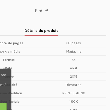
Détails du produit
bre de pages
68 pages
ype de média
Magazine
Format
A4
Date
Août
 nos
Année
2018
nt à
Périodicité
Trimestriel
ison d'édition
PRINT EDITING
aleur faciale
1.80 €
Etat
Neuf