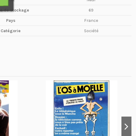
te de stockage
69
Pays
France
Catégorie
Société