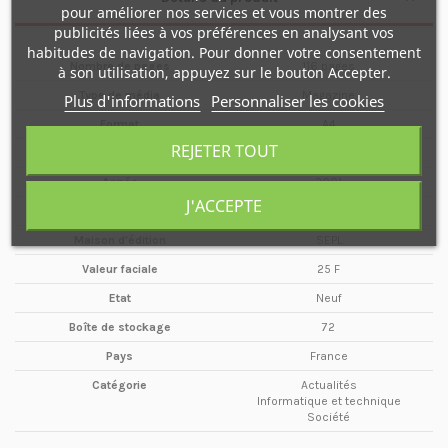
pour améliorer nos services et vous montrer des
publicités liées à vos préférences en analysant vos
habitudes de navigation. Pour donner votre consentement
Nombre de pages
116 pages
à son utilisation, appuyez sur le bouton Accepter.
Type de média
Magazine
Plus d'informations
Personnaliser les cookies
Format
A4
REJETER TOUT
Date
Février / Mars
Année
2001
J'ACCEPTE
Périodicité
Bimestriel
Maison d'édition
SEPL
Valeur faciale
25 F
Etat
Neuf
Boîte de stockage
72
Pays
France
Catégorie
Actualités
Informatique et technique
Société