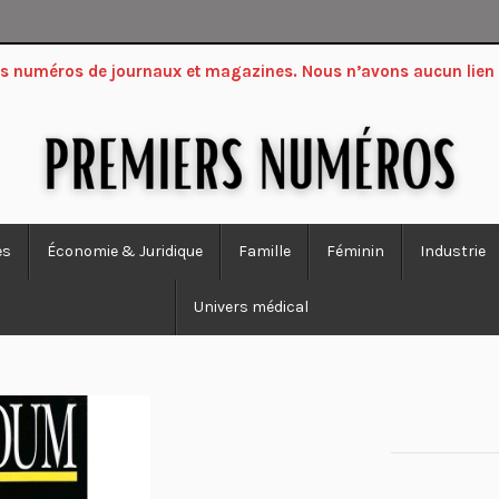
ers numéros de journaux et magazines. Nous n’avons aucun lien
es
Économie & Juridique
Famille
Féminin
Industrie
Univers médical