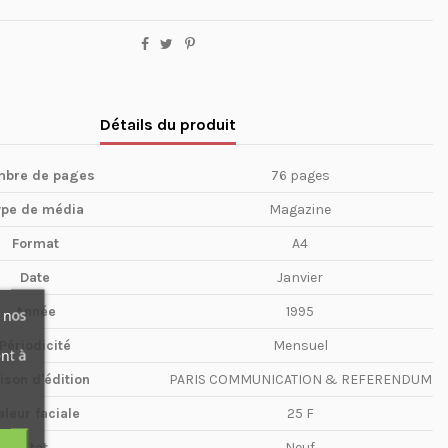
Détails du produit
bre de pages
76 pages
ype de média
Magazine
Format
A4
Date
Janvier
Année
1995
 nos
Périodicité
Mensuel
nt à
ison d'édition
PARIS COMMUNICATION & REFERENDUM
aleur faciale
25 F
Etat
Neuf