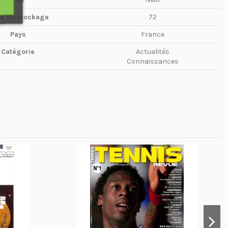
te de stockage
72
Pays
France
Catégorie
Actualités
Connaissances