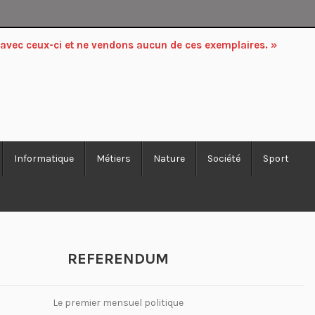
 avec ceux-ci et ne vendons aucun de ces exemplaires. »
Informatique
Métiers
Nature
Société
Sport
REFERENDUM
Le premier mensuel politique