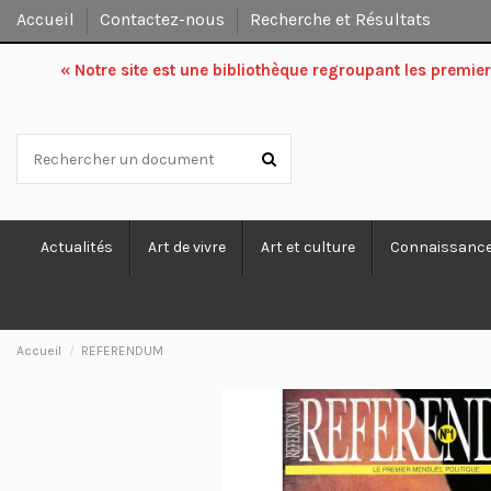
Accueil
Contactez-nous
Recherche et Résultats
« Notre site est une bibliothèque regroupant les premi
Actualités
Art de vivre
Art et culture
Connaissanc
Accueil
REFERENDUM