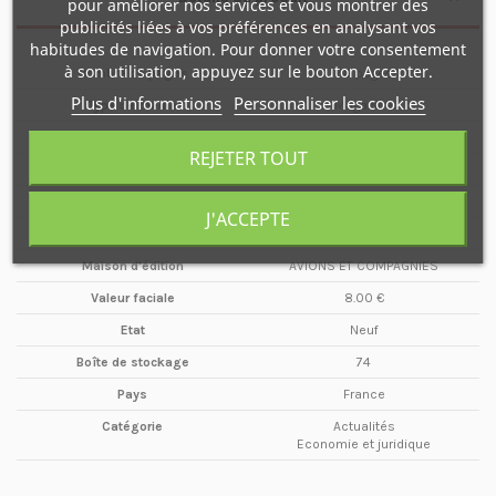
pour améliorer nos services et vous montrer des
publicités liées à vos préférences en analysant vos
habitudes de navigation. Pour donner votre consentement
à son utilisation, appuyez sur le bouton Accepter.
Nombre de pages
68 pages
Plus d'informations
Personnaliser les cookies
Type de média
Magazine
Format
A4
REJETER TOUT
Date
Juin
Année
2015
J'ACCEPTE
Périodicité
Bimestriel
Maison d'édition
AVIONS ET COMPAGNIES
Valeur faciale
8.00 €
Etat
Neuf
Boîte de stockage
74
Pays
France
Catégorie
Actualités
Economie et juridique