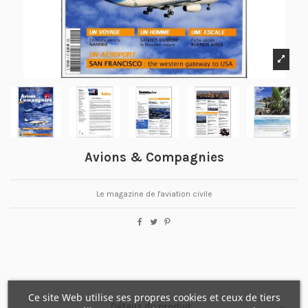
Avions & Compagnies
Le magazine de l'aviation civile
Ce site Web utilise ses propres cookies et ceux de tiers
Détails du produit