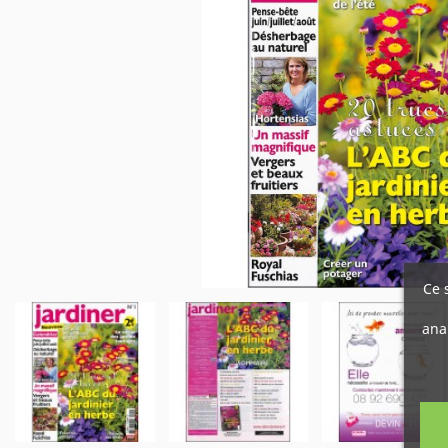
Ce 
ana