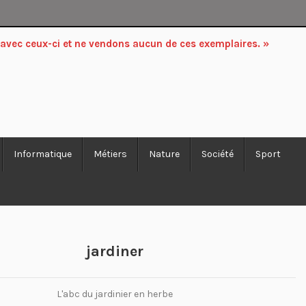
 avec ceux-ci et ne vendons aucun de ces exemplaires. »
Informatique
Métiers
Nature
Société
Sport
jardiner
L'abc du jardinier en herbe