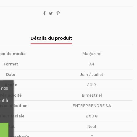
Détails du produit
ype de média
Magazine
Format
A4
Date
Juin / Juillet
Année
2013
 nos
Périodicité
Bimestriel
nt à
ison d'édition
ENTREPRENDRE S.A
aleur faciale
2.90 €
Etat
Neuf
te de stockage
7