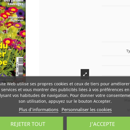
T
site Web utilise ses propres cookies et ceux de tiers pour améliorer
services et vous montrer des publicités liées à vos préférences en
lysant vos habitudes de navigation. Pour donner votre consenteme
Ma
son utilisation, appuyez sur le bouton Accepter.
Plus d'informations
Personnaliser les cookies
V
REJETER TOUT
J'ACCEPTE
Boî