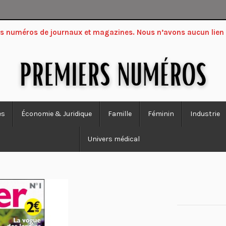
ers numéros de journaux et magazines. Nous n’avons aucun lien
es
Économie & Juridique
Famille
Féminin
Industrie
Univers médical