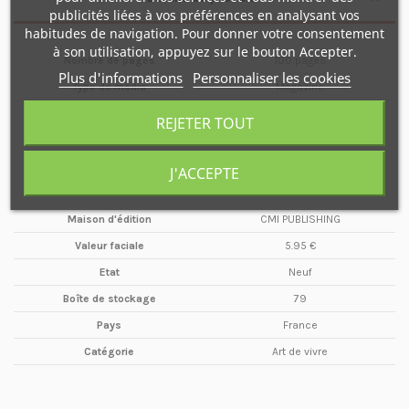
publicités liées à vos préférences en analysant vos
habitudes de navigation. Pour donner votre consentement
à son utilisation, appuyez sur le bouton Accepter.
Nombre de pages
100 pages
Plus d'informations
Personnaliser les cookies
Type de média
Magazine
Format
A4
REJETER TOUT
Date
Mai / Juillet
Année
2021
J'ACCEPTE
Périodicité
Trimestriel
Maison d'édition
CMI PUBLISHING
Valeur faciale
5.95 €
Etat
Neuf
Boîte de stockage
79
Pays
France
Catégorie
Art de vivre