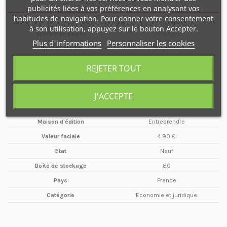
publicités liées à vos préférences en analysant vos
habitudes de navigation. Pour donner votre consentement
à son utilisation, appuyez sur le bouton Accepter.
Nombre de pages
100 pages
Plus d'informations
Personnaliser les cookies
Type de média
Magazine
Format
A4
REJETER TOUT
Date
Février / Mars
Année
2016
J'ACCEPTE
Périodicité
Bimestriel
Maison d'édition
Entreprendre
Valeur faciale
4.90 €
Etat
Neuf
Boîte de stockage
80
Pays
France
Catégorie
Economie et juridique