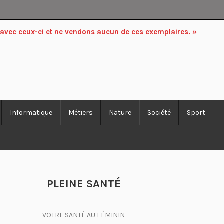
 avec ceux-ci et ne vendons aucun de ces exemplaires. »
Informatique
Métiers
Nature
Société
Sport
PLEINE SANTÉ
VOTRE SANTÉ AU FÉMININ