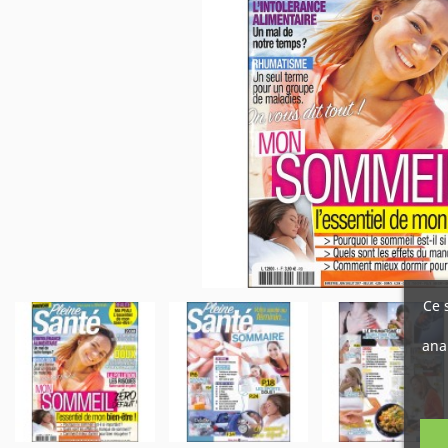
Ce 
ana