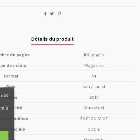
Détails du produit
bre de pages
100 pages
ype de média
Magazine
Format
A4
Date
Juin / Juillet
 nos
Année
2017
nt à
Périodicité
Bimestriel
ison d'édition
ÉDITION MIOT
aleur faciale
3.90 €
Etat
Occasion