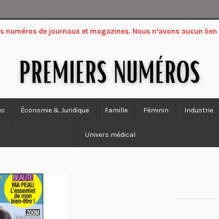
ers numéros de journaux et magazines. Nous n’avons aucun lien
es
Économie & Juridique
Famille
Féminin
Industrie
Univers médical