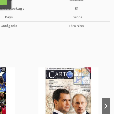
te de stockage
81
Pays
France
Catégorie
Féminins