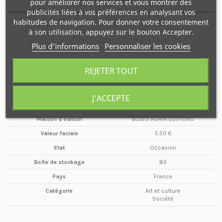
pour améliorer nos services et vous montrer des
publicités liées à vos préférences en analysant vos
habitudes de navigation. Pour donner votre consentement
à son utilisation, appuyez sur le bouton Accepter.
Nombre de pages
100 pages
Plus d'informations
Personnaliser les cookies
Type de média
Magazine
Format
A4
REJETER TOUT
Date
Printemps
Année
2005
J'ACCEPTE
Périodicité
Trimestriel
Maison d'édition
BLUES AGAIN ÉDITIONS
Valeur faciale
5.50 €
Etat
Occasion
Boîte de stockage
83
Pays
France
Catégorie
Art et culture
Société