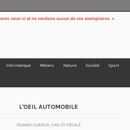
 avec ceux-ci et ne vendons aucun de ces exemplaires. »
Informatique
Métiers
Nature
Société
Sport
L'OEIL AUTOMOBILE
REGARD CURIEUX, CHIC ET DÉCALÉ