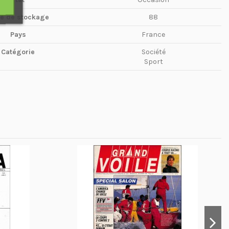
te de stockage
88
Pays
France
Catégorie
Société
Sport