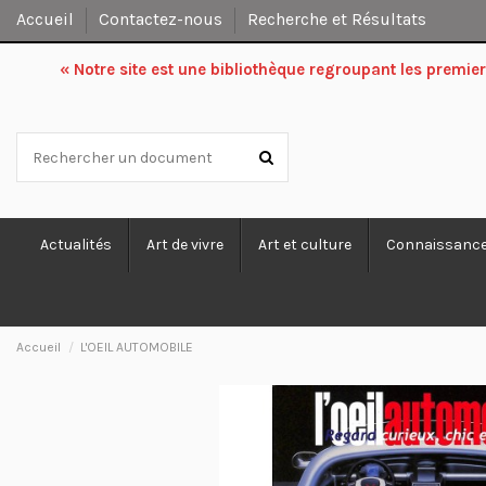
Accueil
Contactez-nous
Recherche et Résultats
« Notre site est une bibliothèque regroupant les premi
Actualités
Art de vivre
Art et culture
Connaissanc
Accueil
L'OEIL AUTOMOBILE