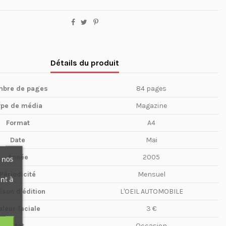
Détails du produit
bre de pages
84 pages
ype de média
Magazine
Format
A4
Date
Mai
Année
2005
 nos
Périodicité
Mensuel
nt à
ison d'édition
L'OEIL AUTOMOBILE
aleur faciale
3 €
Etat
Occasion