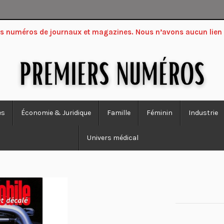
ers numéros de journaux et magazines. Nous n’avons aucun lien
es
Économie & Juridique
Famille
Féminin
Industrie
Univers médical