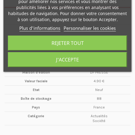
pour améliorer nos services et vous montrer des
publicités liées à vos préférences en analysant vos
habitudes de navigation. Pour donner votre consentement
à son utilisation, appuyez sur le bouton Accepter.
Nombre de pages
84 pages
Plus d'informations
Personnaliser les cookies
Type de média
Magazine
Format
A4
REJETER TOUT
Date
Février / Mars
Année
2005
J'ACCEPTE
Périodicité
Bimestriel
Maison d'édition
DF PRESSE
Valeur faciale
4.90 €
Etat
Neuf
Boîte de stockage
88
Pays
France
Catégorie
Actualités
Société