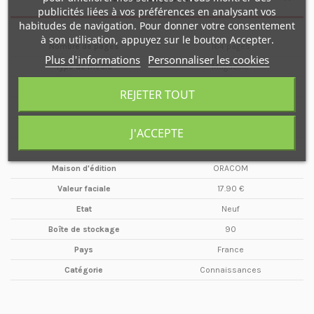
publicités liées à vos préférences en analysant vos
habitudes de navigation. Pour donner votre consentement
à son utilisation, appuyez sur le bouton Accepter.
Nombre de pages
164 pages
Plus d'informations
Personnaliser les cookies
Type de média
Magazine
Format
A4
REJETER TOUT
Date
Octobre / Décembre
Année
2019
J'ACCEPTE
Périodicité
Trimestriel
Maison d'édition
ORACOM
Valeur faciale
17.90 €
Etat
Neuf
Boîte de stockage
90
Pays
France
Catégorie
Connaissances