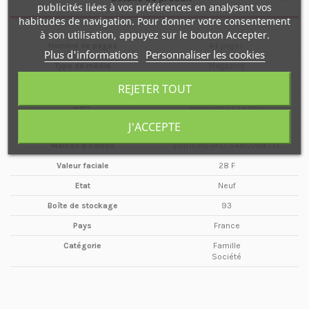
publicités liées à vos préférences en analysant vos
habitudes de navigation. Pour donner votre consentement
à son utilisation, appuyez sur le bouton Accepter.
Nombre de pages
44 pages
Plus d'informations
Personnaliser les cookies
Type de média
Magazine
Format
A4
REJETER TOUT
Date
Décembre / Février
J'ACCEPTE
Périodicité
Trimestriel
Maison d'édition
ÉDITIONS M.O. SANGUINETTI.
Valeur faciale
28 F
Etat
Neuf
Boîte de stockage
93
Pays
France
Catégorie
Famille
Société