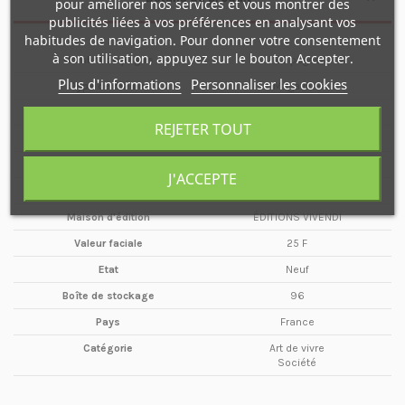
pour améliorer nos services et vous montrer des
publicités liées à vos préférences en analysant vos
habitudes de navigation. Pour donner votre consentement
à son utilisation, appuyez sur le bouton Accepter.
Nombre de pages
82 pages
Plus d'informations
Personnaliser les cookies
Type de média
Magazine
Format
A4
REJETER TOUT
Date
Septembre
Année
1991
J'ACCEPTE
Périodicité
Mensuel
Maison d'édition
ÉDITIONS VIVENDI
Valeur faciale
25 F
Etat
Neuf
Boîte de stockage
96
Pays
France
Catégorie
Art de vivre
Société