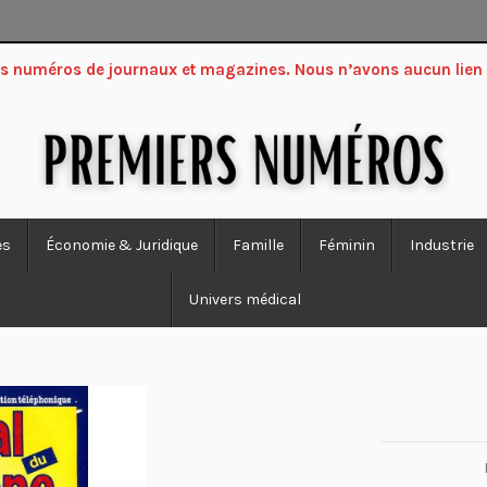
ers numéros de journaux et magazines. Nous n’avons aucun lien
es
Économie & Juridique
Famille
Féminin
Industrie
Univers médical