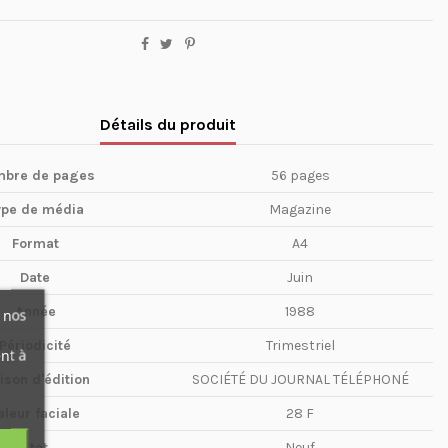
Détails du produit
bre de pages
56 pages
ype de média
Magazine
Format
A4
Date
Juin
Année
1988
 nos
Périodicité
Trimestriel
nt à
ison d'édition
SOCIÉTÉ DU JOURNAL TÉLÉPHONÉ
aleur faciale
28 F
Etat
Neuf