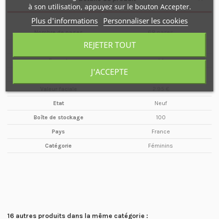
à son utilisation, appuyez sur le bouton Accepter.
Plus d'informations
Personnaliser les cookies
Nombre de pages
68 pages
REJETER TOUT
Type de média
Magazine
Format
A4
J'ACCEPTE
Maison d'édition
GOSSIP SARL
Valeur faciale
2.95 €
Etat
Neuf
Boîte de stockage
100
Pays
France
Catégorie
Féminins
16 autres produits dans la même catégorie :