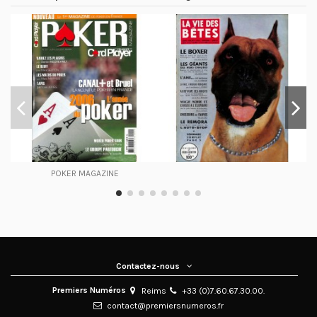
POKER MAGAZINE
Contactez-nous
Premiers Numéros
Reims
+33 (0)7.60.67.30.00.
contact@premiersnumeros.fr