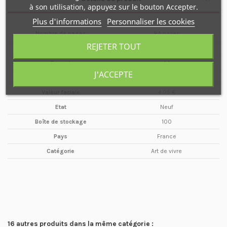
à son utilisation, appuyez sur le bouton Accepter.
Plus d'informations
Personnaliser les cookies
Nombre de pages
84 pages
REJETER TOUT
Type de média
Magazine
Format
A4
J'ACCEPTE
Maison d'édition
GOSSIP SARL
Valeur faciale
4.95 €
Etat
Neuf
Boîte de stockage
100
Pays
France
Catégorie
Art de vivre
16 autres produits dans la même catégorie :