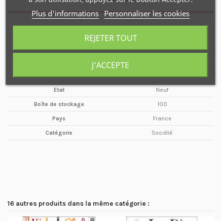
Plus d'informations
Personnaliser les cookies
Nombre de pages
68 pages
REJETER TOUT
Type de média
Magazine
Format
A4
J'ACCEPTE
Valeur faciale
4.95 €
Etat
Neuf
Boîte de stockage
100
Pays
France
Catégorie
Société
16 autres produits dans la même catégorie :