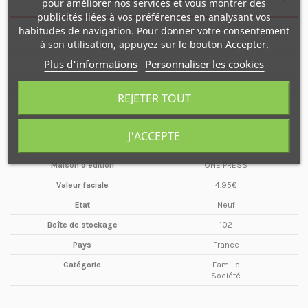
pour améliorer nos services et vous montrer des
publicités liées à vos préférences en analysant vos
habitudes de navigation. Pour donner votre consentement
à son utilisation, appuyez sur le bouton Accepter.
Nombre de pages
52 pages
Plus d'informations
Personnaliser les cookies
Type de média
Magazine
Format
A4
REJETER TOUT
Date
Novembre
Année
2004
J'ACCEPTE
Périodicité
Mensuel
Maison d'édition
ONE PRESS
Valeur faciale
4.95€
Etat
Neuf
Boîte de stockage
102
Pays
France
Catégorie
Famille
Société