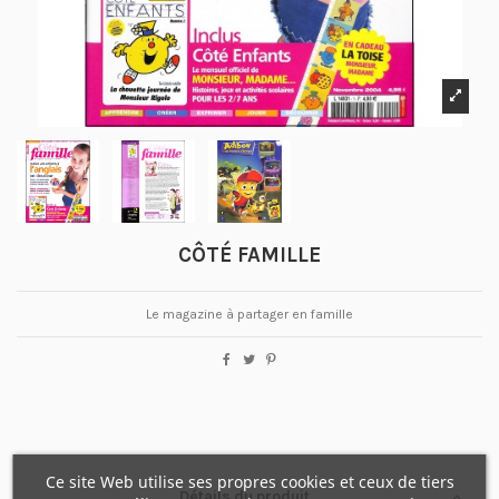
CÔTÉ FAMILLE
Le magazine à partager en famille
Ce site Web utilise ses propres cookies et ceux de tiers
Détails du produit