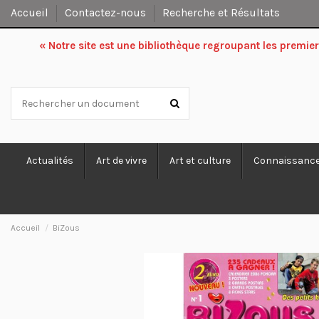
Accueil
Contactez-nous
Recherche et Résultats
« Notre site est une bibliothèque regroupant les premi
Actualités
Art de vivre
Art et culture
Connaissanc
Accueil
BiZous