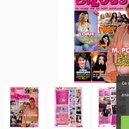
Ce 
ana