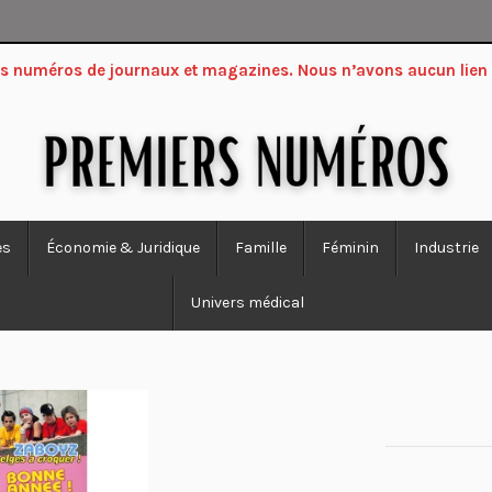
ers numéros de journaux et magazines. Nous n’avons aucun lien
es
Économie & Juridique
Famille
Féminin
Industrie
Univers médical