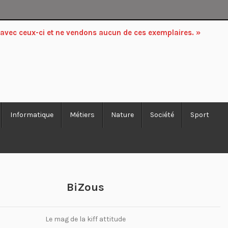
 avec ceux-ci et ne vendons aucun de ces exemplaires. »
Informatique
Métiers
Nature
Société
Sport
BiZous
Le mag de la kiff attitude