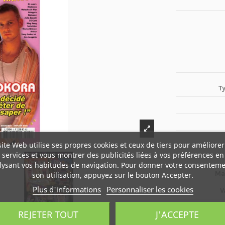
T
site Web utilise ses propres cookies et ceux de tiers pour améliorer
services et vous montrer des publicités liées à vos préférences en
lysant vos habitudes de navigation. Pour donner votre consenteme
Ma
son utilisation, appuyez sur le bouton Accepter.
Plus d'informations
Personnaliser les cookies
V
REJETER TOUT
J'ACCEPTE
Boî