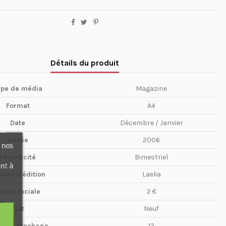
Détails du produit
ype de média
Magazine
Format
A4
Date
Décembre / Janvier
Année
2006
 nos
Périodicité
Bimestriel
nt à
ison d'édition
Laelia
aleur faciale
2 €
Etat
Neuf
te de stockage
13